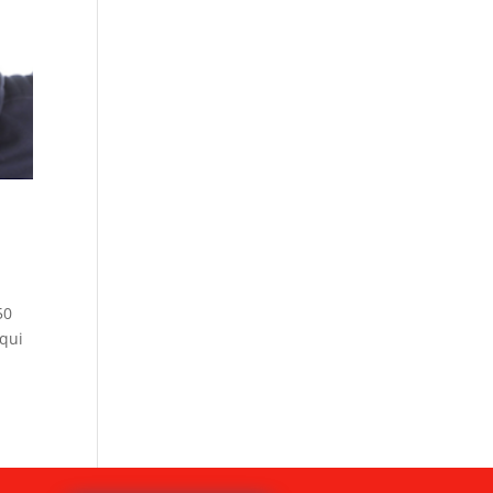
50
 qui