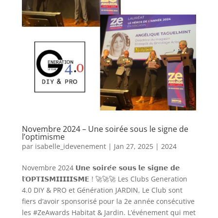
Novembre 2024 – Une soirée sous le signe de
l’optimisme
par
isabelle_idevenement
|
Jan 27, 2025
|
2024
Novembre 2024 𝗨𝗻𝗲 𝘀𝗼𝗶𝗿𝗲́𝗲 𝘀𝗼𝘂𝘀 𝗹𝗲 𝘀𝗶𝗴𝗻𝗲 𝗱𝗲
𝗹’𝗢𝗣𝗧𝗜𝗦𝗠𝗜𝗜𝗜𝗜𝗜𝗦𝗠𝗘 ! 🚀🚀🚀 Les Clubs Generation
4.0 DIY & PRO et Génération JARDIN, Le Club sont
fiers d’avoir sponsorisé pour la 2e année consécutive
les #ZeAwards Habitat & Jardin. L’événement qui met