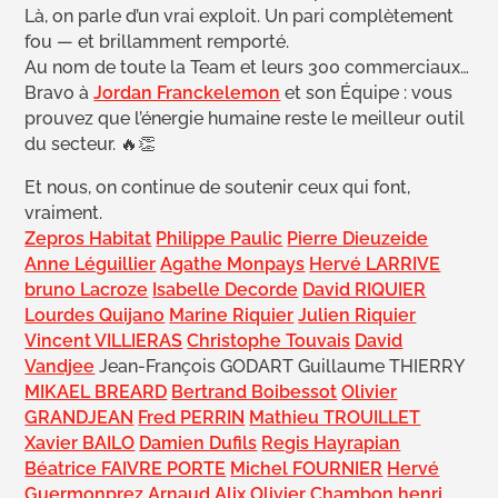
Là, on parle d’un vrai exploit. Un pari complètement
fou — et brillamment remporté.
Au nom de toute la Team et leurs 300 commerciaux…
Bravo à
Jordan Franckelemon
et son Équipe : vous
prouvez que l’énergie humaine reste le meilleur outil
du secteur. 🔥👏
Et nous, on continue de soutenir ceux qui font,
vraiment.
Zepros Habitat
Philippe Paulic
Pierre Dieuzeide
Anne Léguillier
Agathe Monpays
Hervé LARRIVE
bruno Lacroze
Isabelle Decorde
David RIQUIER
Lourdes Quijano
Marine Riquier
Julien Riquier
Vincent VILLIERAS
Christophe Touvais
David
Vandjee
Jean-François GODART Guillaume THIERRY
MIKAEL BREARD
Bertrand Boibessot
Olivier
GRANDJEAN
Fred PERRIN
Mathieu TROUILLET
Xavier BAILO
Damien Dufils
Regis Hayrapian
Béatrice FAIVRE PORTE
Michel FOURNIER
Hervé
Guermonprez
Arnaud Alix
Olivier Chambon
henri